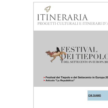
>
Festival dei Tiepolo e del Settecento in Europa 2
>
Articolo "La Repubblica"
CHI SIAMO