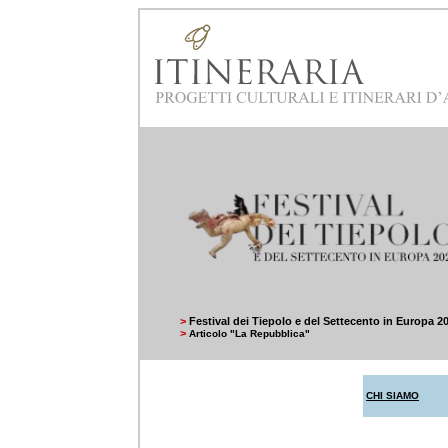
>
Festival dei Tiepolo e del Settecento in Europa 2
>
Articolo "La Repubblica"
CHI SIAMO