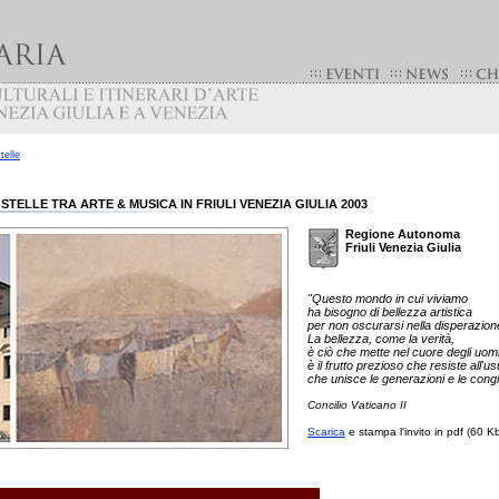
stelle
 STELLE TRA ARTE & MUSICA IN FRIULI VENEZIA GIULIA 2003
Regione Autonoma
Friuli Venezia Giulia
"Questo mondo in cui viviamo
ha bisogno di bellezza artistica
per non oscurarsi nella disperazion
La bellezza, come la verità,
è ciò che mette nel cuore degli uomin
è il frutto prezioso che resiste all'u
che unisce le generazioni e le cong
Concilio Vaticano II
Scarica
e stampa l'invito in pdf (60 K