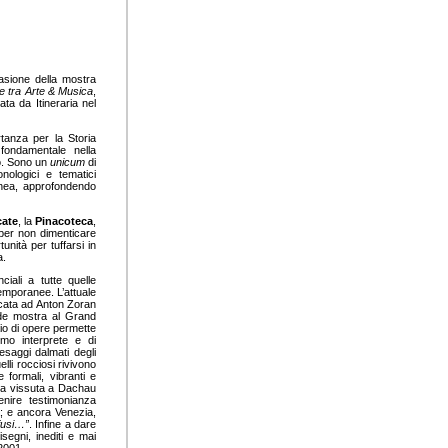
asione della mostra
lle tra Arte & Musica
,
ata da Itineraria nel
tanza per la Storia
ondamentale nella
io. Sono un
unicum
di
nologici e tematici
anea, approfondendo
cate
, la
Pinacoteca
,
 per non dimenticare
nità per tuffarsi in
a.
iali a tutte quelle
temporanee. L’attuale
icata ad Anton Zoran
ande mostra al Grand
aio di opere permette
imo interprete e di
esaggi dalmati degli
lli rocciosi rivivono
 formali, vibranti e
onia vissuta a Dachau
enire testimonianza
ità; e ancora Venezia,
 fusi…”
. Infine a dare
segni, inediti e mai