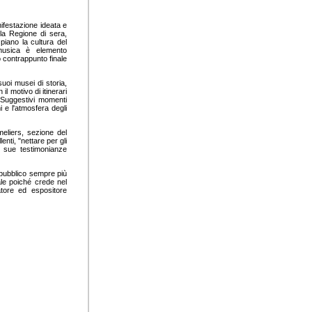
anifestazione ideata e
lla Regione di sera,
piano la cultura del
 musica è elemento
o contrappunto finale
suoi musei di storia,
il motivo di itinerari
. Suggestivi momenti
i e l'atmosfera degli
meliers, sezione del
enti, "nettare per gli
e sue testimonianze
n pubblico sempre più
ale poiché crede nel
tore ed espositore