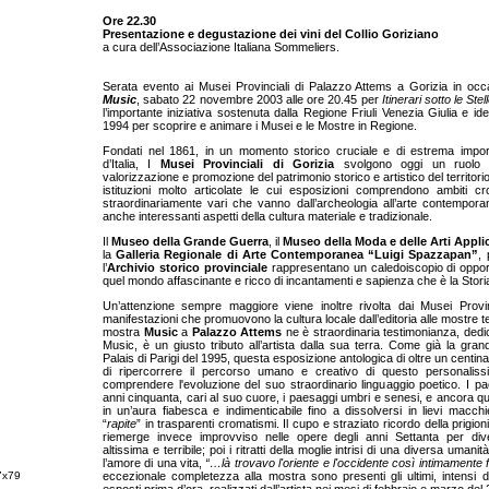
Ore 22.30
Presentazione e degustazione dei vini del Collio Goriziano
a cura dell’Associazione Italiana Sommeliers.
Serata evento ai Musei Provinciali di Palazzo Attems a Gorizia in occ
Music
, sabato 22 novembre 2003 alle ore 20.45 per
Itinerari sotto le Ste
l’importante iniziativa sostenuta dalla Regione Friuli Venezia Giulia e ide
1994 per scoprire e animare i Musei e le Mostre in Regione.
Fondati nel 1861, in un momento storico cruciale e di estrema impor
d’Italia, I
Musei Provinciali di Gorizia
svolgono oggi un ruolo f
valorizzazione e promozione del patrimonio storico e artistico del territor
istituzioni molto articolate le cui esposizioni comprendono ambiti cro
straordinariamente vari che vanno dall’archeologia all’arte contempor
anche interessanti aspetti della cultura materiale e tradizionale.
Il
Museo della Grande Guerra
, il
Museo della Moda e delle Arti Appli
la
Galleria Regionale di Arte Contemporanea “Luigi Spazzapan”
,
l’
Archivio storico provinciale
rappresentano un caledoiscopio di opportu
quel mondo affascinante e ricco di incantamenti e sapienza che è la Stori
Un’attenzione sempre maggiore viene inoltre rivolta dai Musei Provinc
manifestazioni che promuovono la cultura locale dall’editoria alle mostre 
mostra
Music
a
Palazzo Attems
ne è straordinaria testimonianza, ded
Music, è un giusto tributo all’artista dalla sua terra. Come già la gr
Palais di Parigi del 1995, questa esposizione antologica di oltre un centin
di ripercorrere il percorso umano e creativo di questo personaliss
comprendere l'evoluzione del suo straordinario linguaggio poetico. I pa
anni cinquanta, cari al suo cuore, i paesaggi umbri e senesi, e ancora que
in un’aura fiabesca e indimenticabile fino a dissolversi in lievi macchie
“
rapite
” in trasparenti cromatismi. Il cupo e straziato ricordo della prigi
riemerge invece improvviso nelle opere degli anni Settanta per div
altissima e terribile; poi i ritratti della moglie intrisi di una diversa uman
l’amore di una vita,
“…là trovavo l'oriente e l'occidente così intimamente
67x79
eccezionale completezza alla mostra sono presenti gli ultimi, intensi di