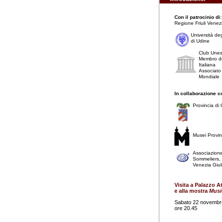
Con il patrocinio di:
Regione Friuli Venezi
Università deg
di Udine
Club Unes
Membro de
Italiana
Associato
Mondiale
In collaborazione c
Provincia di 
Musei Provinc
Associazione
Sommeliers, s
Venezia Giul
Visita a Palazzo 
e alla mostra
Musi
Sabato 22 novembr
ore 20.45