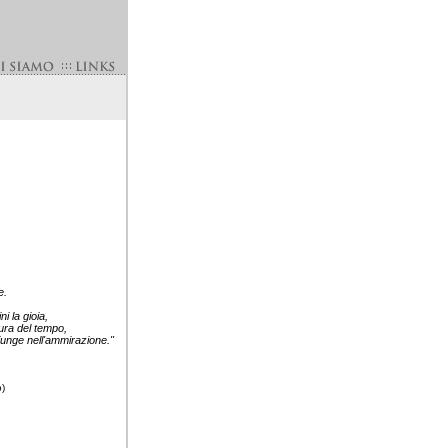
e.
i la gioia,
sura del tempo,
iunge nell'ammirazione."
b)