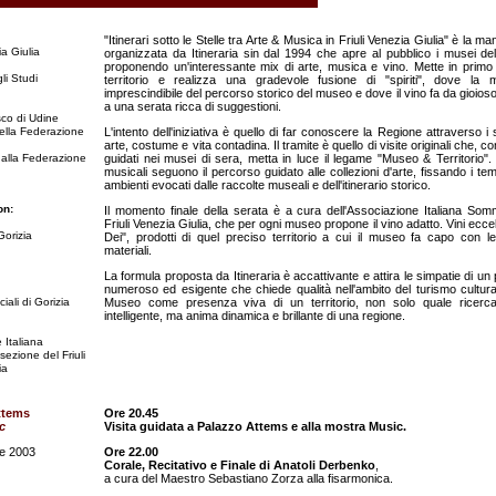
"Itinerari sotto le Stelle tra Arte & Musica in Friuli Venezia Giulia" è la m
a Giulia
organizzata da Itineraria sin dal 1994 che apre al pubblico i musei de
proponendo un'interessante mix di arte, musica e vino. Mette in primo 
li Studi
territorio e realizza una gradevole fusione di "spiriti", dove la
imprescindibile del percorso storico del museo e dove il vino fa da gioios
a una serata ricca di suggestioni.
co di Udine
lla Federazione
L'intento dell'iniziativa è quello di far conoscere la Regione attraverso i 
arte, costume e vita contadina. Il tramite è quello di visite originali che, con 
 alla Federazione
guidati nei musei di sera, metta in luce il legame "Museo & Territorio"
musicali seguono il percorso guidato alle collezioni d'arte, fissando i tem
ambienti evocati dalle raccolte museali e dell'itinerario storico.
on:
Il momento finale della serata è a cura dell'Associazione Italiana Som
Friuli Venezia Giulia, che per ogni museo propone il vino adatto. Vini eccell
Gorizia
Dei", prodotti di quel preciso territorio a cui il museo fa capo con l
materiali.
La formula proposta da Itineraria è accattivante e attira le simpatie di u
numeroso ed esigente che chiede qualità nell'ambito del turismo cultur
iali di Gorizia
Museo come presenza viva di un territorio, non solo quale ricerca
intelligente, ma anima dinamica e brillante di una regione.
 Italiana
ezione del Friuli
ia
Attems
Ore 20.45
c
Visita guidata a Palazzo Attems e alla mostra Music.
e 2003
Ore 22.00
Corale, Recitativo e Finale di Anatoli Derbenko
,
a cura del Maestro Sebastiano Zorza alla fisarmonica.