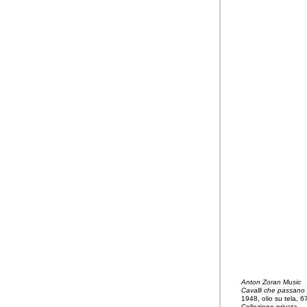
Anton Zoran Music
Cavalli che passano
1948, olio su tela, 
Collezione privata