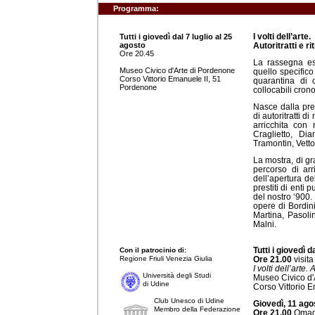
Programma:
I volti dell’arte.
Tutti i giovedì dal 7 luglio al 25
agosto
Autoritratti e ri
Ore 20.45
La rassegna espo
Museo Civico d'Arte di Pordenone
quello specifico 
Corso Vittorio Emanuele II, 51
quarantina di o
Pordenone
collocabili cron
Nasce dalla pre
di autoritratti d
arricchita con 
Craglietto, Diam
Tramontin, Vettor
La mostra, di gr
percorso di arr
dell’apertura de
prestiti di enti 
del nostro ‘900.
opere di Bordin
Martina, Pasolin
Malni.
Tutti i giovedì d
Con il patrocinio di:
Regione Friuli Venezia Giulia
Ore 21.00
visita
I volti dell’arte.
Università degli Studi
Museo Civico d'
di Udine
Corso Vittorio E
Club Unesco di Udine
Giovedì, 11 ago
Membro della Federazione
Ore 21.00
Omagg