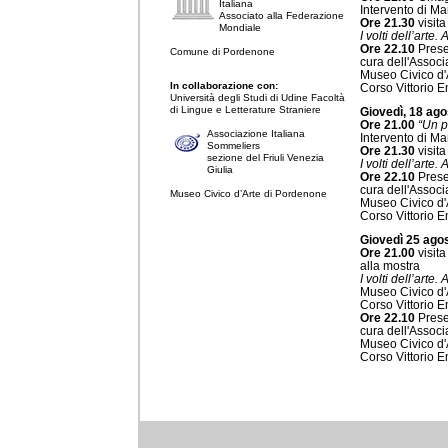
Italiana
Intervento di Ma
Associato alla Federazione
Ore 21.30
visita
Mondiale
I volti dell’arte.
Ore 22.10
Presen
Comune di Pordenone
cura dell'Assoc
Museo Civico d'
In collaborazione con:
Corso Vittorio E
Università degli Studi di Udine Facoltà
di Lingue e Letterature Straniere
Giovedì, 18 ago
Ore 21.00
“Un p
Associazione Italiana
Intervento di Ma
Sommeliers
Ore 21.30
visita
sezione del Friuli Venezia
I volti dell’arte.
Giulia
Ore 22.10
Presen
cura dell'Assoc
Museo Civico d’Arte di Pordenone
Museo Civico d'
Corso Vittorio E
Giovedì 25 ago
Ore 21.00
visita
alla mostra
I volti dell’arte.
Museo Civico d'
Corso Vittorio E
Ore 22.10
Presen
cura dell'Assoc
Museo Civico d'
Corso Vittorio E