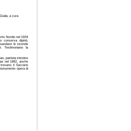
Giulia, a cura
berto Nordio nel 1934
 conserva dipinti,
riguardano le vicende
e. Testimoniano la
n, patriota triestino
ppe nel 1882, anche
trovano il Sacrario
l monumento opera di