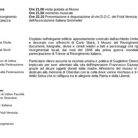
bre
Ore 21.00
visita guidata al Museo
Ore 21.50
momento musicale
isorgimento
Ore 22.10
Presentazione e degustazione di vini D.O.C. del Friuli Venezia 
(piazza
dell'Associazione Italiana Sommelier
Ospitato nell'elegante edificio appositamente costruito dall'architetto Um
a Giulia
e decorato con affreschi di Carlo Sbisà, il Museo del Risorgimento
documenti, fotografie, divise e cimeli relativi a fatti e personaggi che 
li Studi
risorgimentali locali, dai moti del 1848 alla prima guerra mondial
partecipazione di Trieste al Risorgimento Italiano.
co di Udine
Particolare rilievo assume la vicenda umana e politica di Guglielmo Oberda
lla Federazione
impiccato per aver attentato alla vita dell'imperatore Francesco Giuse
grazie ad alcuni oggetti donati dalla madre. All’esterno del museo si 
 alla Federazione
dedicato alla memoria di Oberdan con la cella dove venne rinchiuso e i
Attilio Selva che lo raffigura tra le allegorie della Patria e della Libertà.
on:
i di Udine Facoltà
ure Straniere
 Italiana
riuli Venezia
sorgimento