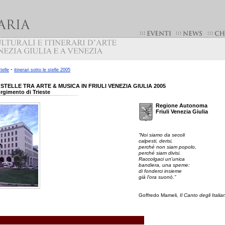
-
stelle
itinerari sotto le stelle 2005
 STELLE TRA ARTE & MUSICA IN FRIULI VENEZIA GIULIA 2005
rgimento di Trieste
Regione Autonoma
Friuli Venezia Giulia
“Noi siamo da secoli
calpesti, derisi,
perché non siam popolo,
perché siam divisi.
Raccolgaci un'unica
bandiera, una speme:
di fonderci insieme
già l'ora suonò.”
Goffredo Mameli
, Il Canto degli Italia