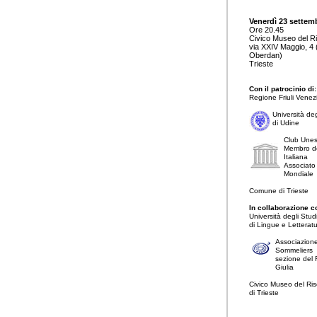
Venerdì 23 settem
Ore 20.45
Civico Museo del R
via XXIV Maggio, 4 
Oberdan)
Trieste
Con il patrocinio di:
Regione Friuli Venezi
Università deg
di Udine
Club Unes
Membro de
Italiana
Associato
Mondiale
Comune di Trieste
In collaborazione c
Università degli Stud
di Lingue e Letterat
Associazione
Sommeliers
sezione del F
Giulia
Civico Museo del Ri
di Trieste