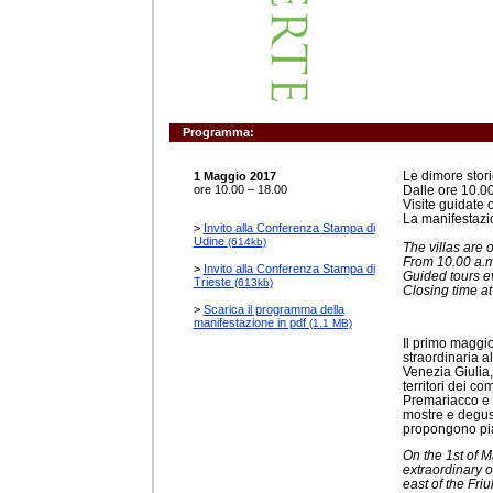
Programma:
Le dimore stori
1 Maggio 2017
ore 10.00 – 18.00
Dalle ore 10.00
Visite guidate 
La manifestazio
>
Invito alla Conferenza Stampa di
Udine
(614kb)
The villas are 
From 10.00 a.m.
>
Invito alla Conferenza Stampa di
Guided tours ev
Trieste
(613kb)
Closing time at
>
Scarica il programma della
manifestazione in pdf
(1.1 MB)
Il primo maggio 
straordinaria a
Venezia Giulia
territori dei c
Premariacco e S
mostre e degusta
propongono piat
On the 1st of M
extraordinary o
east of the Fri