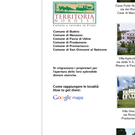
Casa Forte Nu
via dei Ro
Case di Man
Comune di Buttrio
Comune di Manzano
Comune di Pavia di Udine
Comune di Pradamano
Comune di Premariacco
Comune di San Giovanni al Natisone
Villa Agrico
via della S.S. 
Risano di Pav
Si ringraziano i proprietari per
l'apertura delle loro splendide
dimore storiche.
Come raggiungere le località
How to get there
:
Villa Giac
via Roma
Pradaman