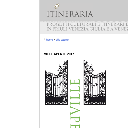
-
home
ville aperte
VILLE APERTE 2017