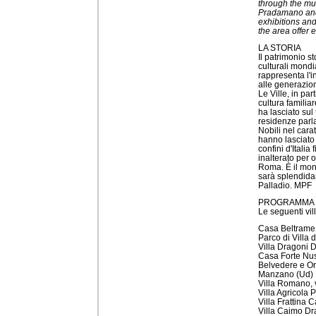
through the mun
Pradamano and 
exhibitions and
the area offer 
LA STORIA
Il patrimonio st
culturali mondi
rappresenta l'i
alle generazion
Le Ville, in par
cultura familia
ha lasciato sul
residenze parla
Nobili nel carat
hanno lasciato 
confini d'Italia
inalterato per 
Roma. È il mond
sarà splendida
Palladio. MPF
PROGRAMMA
Le seguenti vil
Casa Beltrame P
Parco di Villa 
Villa Dragoni Da
Casa Forte Nus
Belvedere e Orat
Manzano (Ud)
Villa Romano, 
Villa Agricola P
Villa Frattina C
Villa Caimo Dra