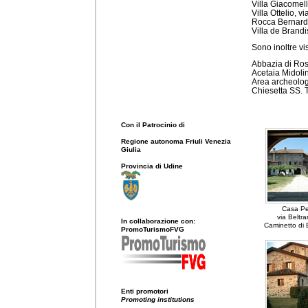
Villa Giacomel
Villa Ottelio, 
Rocca Bernarda
Villa de Brand
Sono inoltre visi
Abbazia di Ros
Acetaia Midolin
Area archeolog
Chiesetta SS. Tr
Con il Patrocinio di
Regione autonoma Friuli Venezia
Giulia
Provincia di Udine
Casa Pe
via Beltr
In collaborazione con:
Caminetto di B
PromoTurismoFVG
Enti promotori
Promoting institutions