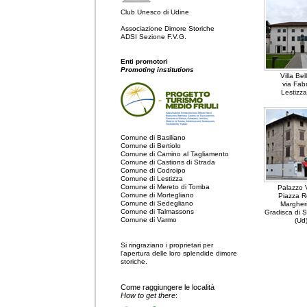
Club Unesco di Udine
Associazione Dimore Storiche
ADSI Sezione F.V.G.
Enti promotori
Promoting institutions
Villa Bell
via Fabr
Lestizza
Comune di Basiliano
Comune di Bertiolo
Comune di Camino al Tagliamento
Comune di Castions di Strada
Comune di Codroipo
Comune di Lestizza
Comune di Mereto di Tomba
Palazzo 
Comune di Mortegliano
Piazza R
Comune di Sedegliano
Margheri
Comune di Talmassons
Gradisca di 
Comune di Varmo
(Ud
Si ringraziano i proprietari per
l'apertura delle loro splendide dimore
storiche.
Come raggiungere le località
How to get there
: