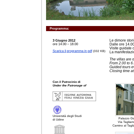
Programma:
Le dimore stori
3 Giugno 2012
ore 14.00 – 18.00
Dalle ore 14.00
Visite guidate 
Scarica il programma in pdf
(332 KB)
La manifestazio
The villas are 
From 2.00 to 6
Guided tours ev
Closing time at
Con il Patrocinio di
Under the Patronage of
Università degli Studi
Palazzo Gi
di Udine
Via Tagliam
Camino al Tagl